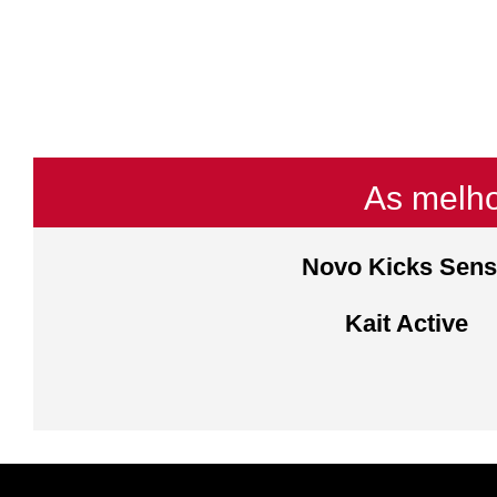
As melho
Novo Kicks Sen
Kait Active